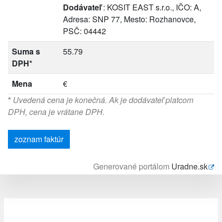
Dodávateľ
: KOSIT EAST s.r.o., IČO: A,
Adresa: SNP 77, Mesto: Rozhanovce,
PSČ: 04442
Suma s
55.79
DPH*
Mena
€
*
Uvedená cena je konečná. Ak je dodávateľ platcom
DPH, cena je vrátane DPH.
zoznam faktúr
Generované portálom
Uradne.sk