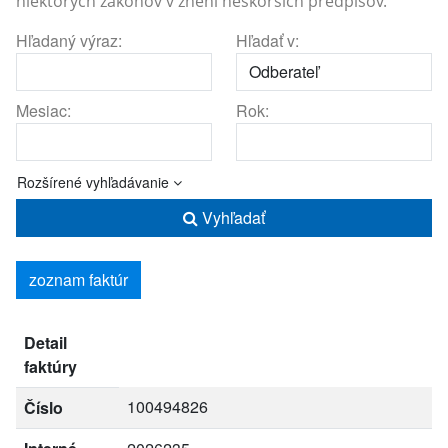
niektorých zákonov v znení neskorších predpisov.
Hľadaný výraz:
Hľadať v:
Mesiac:
Rok:
Rozšírené vyhľadávanie
Vyhľadať
zoznam faktúr
Detail
faktúry
100494826
Číslo