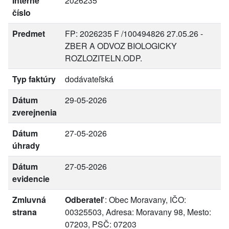
Interné
2026235
číslo
Predmet
FP: 2026235 F /100494826 27.05.26 -
ZBER A ODVOZ BIOLOGICKY
ROZLOZITELN.ODP.
Typ faktúry
dodávateľská
Dátum
29-05-2026
zverejnenia
Dátum
27-05-2026
úhrady
Dátum
27-05-2026
evidencie
Zmluvná
Odberateľ
: Obec Moravany, IČO:
strana
00325503, Adresa: Moravany 98, Mesto:
07203, PSČ: 07203