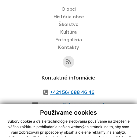
O obci
História obce
Školstvo
Kultúra
Fotogaléria
Kontakty
Kontaktné informácie
+421 56/ 688 46 46
moravany@obecmoravany.sk
Používame cookies
Súbory cookie a ďalšie technológie sledovania používame na zlepšenie
vášho zážitku z prehliadania našich webových stránok, na to, aby sme
využite možnosť získavania aktuálnych informácií s využitím RSS
,
vám zobrazovali prispôsobený obsah a cielené reklamy, na analýzu