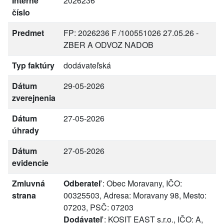
Interné
2026236
číslo
Predmet
FP: 2026236 F /100551026 27.05.26 -
ZBER A ODVOZ NADOB
Typ faktúry
dodávateľská
Dátum
29-05-2026
zverejnenia
Dátum
27-05-2026
úhrady
Dátum
27-05-2026
evidencie
Zmluvná
Odberateľ
: Obec Moravany, IČO:
strana
00325503, Adresa: Moravany 98, Mesto:
07203, PSČ: 07203
Dodávateľ
: KOSIT EAST s.r.o., IČO: A,