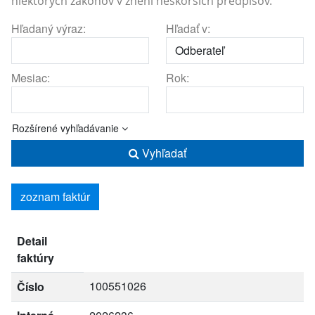
niektorých zákonov v znení neskorších predpisov.
Hľadaný výraz:
Hľadať v:
Mesiac:
Rok:
Rozšírené vyhľadávanie
Vyhľadať
zoznam faktúr
Detail
faktúry
100551026
Číslo