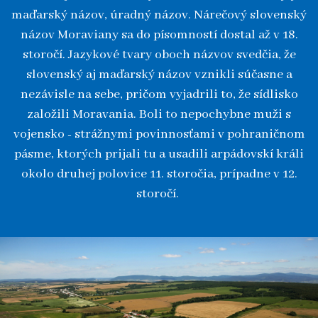
maďarský názov, úradný názov. Nárečový slovenský
názov Moraviany sa do písomností dostal až v 18.
storočí. Jazykové tvary oboch názvov svedčia, že
slovenský aj maďarský názov vznikli súčasne a
nezávisle na sebe, pričom vyjadrili to, že sídlisko
založili Moravania. Boli to nepochybne muži s
vojensko - strážnymi povinnosťami v pohraničnom
pásme, ktorých prijali tu a usadili arpádovskí králi
okolo druhej polovice 11. storočia, prípadne v 12.
storočí.