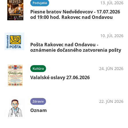
13. JÚL 2026
Podujatia
026
Piesne bratov Nedvědovcov - 17.07.2026
od 19:00 hod. Rakovec nad Ondavou
10. JÚL 2026
OznámeniaAko vybaviť
026
Pošta Rakovec nad Ondavou -
oznámenie dočasného zatvorenia pošty
24. JÚN 2026
Kultúra
026
Valalské oslavy 27.06.2026
.
22. JÚN 2026
Zdravie
Oznam
026
ký