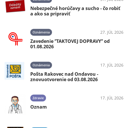
Nebezpečné horúčavy a sucho - čo robiť
a ako sa pripraviť
026
27. JÚL 2026
Oznámenia
Zavedenie ’’TAKTOVEJ DOPRAVY’’ od
01.08.2026
026
17. JÚL 2026
Oznámenia
Pošta Rakovec nad Ondavou -
 v
znovuotvorenie od 03.08.2026
17. JÚL 2026
Zdravie
026
Oznam