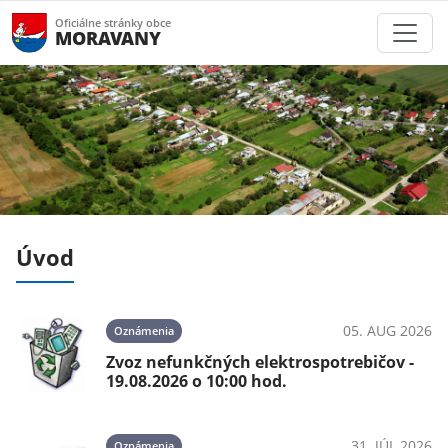
Oficiálne stránky obce
MORAVANY
Úvod
026
05. AUG 2026
Oznámenia
.
Zvoz nefunkčných elektrospotrebičov -
19.08.2026 o 10:00 hod.
026
31. JÚL 2026
Oznámenia