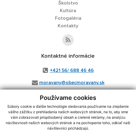
Školstvo
Kultúra
Fotogaléria
Kontakty
Kontaktné informácie
+421 56/ 688 46 46
moravany@obecmoravany.sk
Používame cookies
Súbory cookie a ďalšie technológie sledovania používame na zlepšenie
využite možnosť získavania aktuálnych informácií s využitím RSS
,
vášho zážitku z prehliadania našich webových stránok, na to, aby sme
CMS systém (redakčný) systém ECHELON 2,
Mapa stránok
,
web portál
,
vám zobrazovali prispôsobený obsah a cielené reklamy, na analýzu
webhosting
,
wbx, s.r.o.
,
domény
,
registrácia domény
,
spoločnosť wbx,
návštevnosti našich webových stránok a na pochopenie toho, odkiaľ naši
s.r.o.
,
technický prevádzkovateľ
návštevníci prichádzajú.