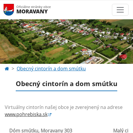
Oficiálne stránky obce
MORAVANY
Obecný cintorín a dom smútku
Obecný cintorín a dom smútku
Virtuálny cintorín našej obce je zverejnený na adrese
www.pohrebiska.sk
Dóm smútku, Moravany 303
Malý cin