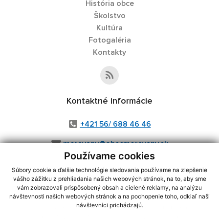
História obce
Školstvo
Kultúra
Fotogaléria
Kontakty
Kontaktné informácie
+421 56/ 688 46 46
moravany@obecmoravany.sk
Používame cookies
Súbory cookie a ďalšie technológie sledovania používame na zlepšenie
vášho zážitku z prehliadania našich webových stránok, na to, aby sme
využite možnosť získavania aktuálnych informácií s využitím RSS
,
vám zobrazovali prispôsobený obsah a cielené reklamy, na analýzu
návštevnosti našich webových stránok a na pochopenie toho, odkiaľ naši
CMS systém (redakčný) systém ECHELON 2,
Mapa stránok
,
web portál
,
návštevníci prichádzajú.
webhosting
,
webex.digital, s.r.o.
,
domény
,
registrácia domény
,
spoločnosť webex.digital, s.r.o.
,
technický prevádzkovateľ