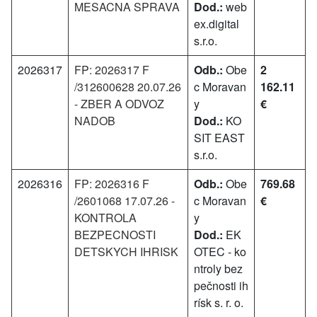
MESACNA SPRAVA
Dod.:
web
ex.digital
s.r.o.
2026317
FP: 2026317 F
Odb.:
Obe
2
/312600628 20.07.26
c Moravan
162.11
- ZBER A ODVOZ
y
€
NADOB
Dod.:
KO
SIT EAST
s.r.o.
2026316
FP: 2026316 F
Odb.:
Obe
769.68
/2601068 17.07.26 -
c Moravan
€
KONTROLA
y
BEZPECNOSTI
Dod.:
EK
DETSKYCH IHRISK
OTEC - ko
ntroly bez
pečnosti ih
rísk s. r. o.