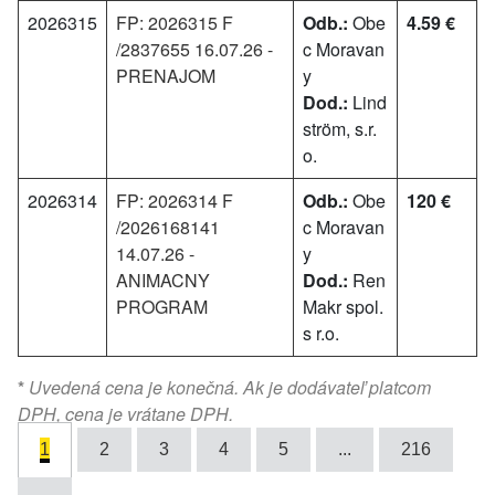
2026315
FP: 2026315 F
Odb.:
Obe
4.59 €
/2837655 16.07.26 -
c Moravan
PRENAJOM
y
Dod.:
Lind
ström, s.r.
o.
2026314
FP: 2026314 F
Odb.:
Obe
120 €
/2026168141
c Moravan
14.07.26 -
y
ANIMACNY
Dod.:
Ren
PROGRAM
Makr spol.
s r.o.
*
Uvedená cena je konečná. Ak je dodávateľ platcom
DPH, cena je vrátane DPH.
1
2
3
4
5
...
216