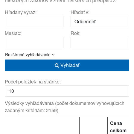
niektorých zákonov v znení neskorších predpisov.
Hľadaný výraz:
Hľadať v:
Mesiac:
Rok:
Rozšírené vyhľadávanie
Vyhľadať
Počet položiek na stránke:
Výsledky vyhľadávania (počet dokumentov vyhovujúcich
zadaným kritériám: 2159)
Cena
celkom