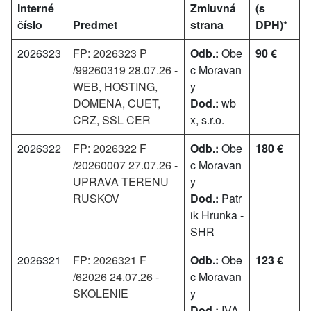
Interné
Zmluvná
(s
číslo
Predmet
strana
DPH)*
2026323
FP: 2026323 P
Odb.:
Obe
90 €
/99260319 28.07.26 -
c Moravan
WEB, HOSTING,
y
DOMENA, CUET,
Dod.:
wb
CRZ, SSL CER
x, s.r.o.
2026322
FP: 2026322 F
Odb.:
Obe
180 €
/20260007 27.07.26 -
c Moravan
UPRAVA TERENU
y
RUSKOV
Dod.:
Patr
ik Hrunka -
SHR
2026321
FP: 2026321 F
Odb.:
Obe
123 €
/62026 24.07.26 -
c Moravan
SKOLENIE
y
Dod.:
IVA