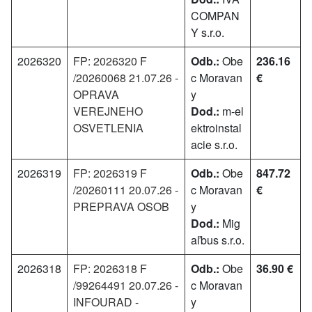
COMPAN
Y s.r.o.
2026320
FP: 2026320 F
Odb.:
Obe
236.16
/20260068 21.07.26 -
c Moravan
€
OPRAVA
y
VEREJNEHO
Dod.:
m-el
OSVETLENIA
ektroinstal
acie s.r.o.
2026319
FP: 2026319 F
Odb.:
Obe
847.72
/20260111 20.07.26 -
c Moravan
€
PREPRAVA OSOB
y
Dod.:
Mig
aľbus s.r.o.
2026318
FP: 2026318 F
Odb.:
Obe
36.90 €
/99264491 20.07.26 -
c Moravan
INFOURAD -
y