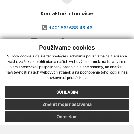
Kontaktné informácie
+421 56/ 688 46 46
moravany@obecmoravany.sk
Používame cookies
Súbory cookie a ďalšie technológie sledovania používame na zlepšenie
vášho zážitku z prehliadania našich webových stránok, na to, aby sme
využite možnosť získavania aktuálnych informácií s využitím RSS
,
vám zobrazovali prispôsobený obsah a cielené reklamy, na analýzu
CMS systém (redakčný) systém ECHELON 2,
Mapa stránok
,
web portál
,
návštevnosti našich webových stránok a na pochopenie toho, odkiaľ naši
návštevníci prichádzajú.
webhosting
,
webex.digital, s.r.o.
,
domény
,
registrácia domény
,
spoločnosť webex.digital, s.r.o.
,
technický prevádzkovateľ
SÚHLASÍM
Posledná aktualizácia:
06.08.2026
Zmeniť moje nastavenia
Vytlačiť stránku
|
Vyhlásenie o prístupnosti
Autorské práva
|
Cookies
Odmietam
webdesign
|