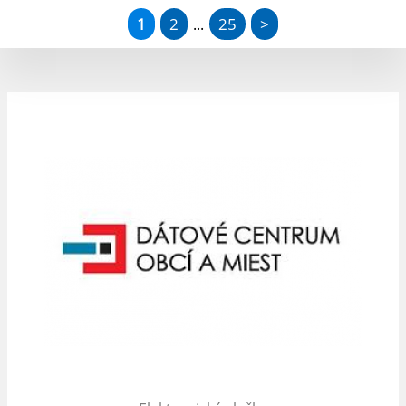
1
2
25
>
...